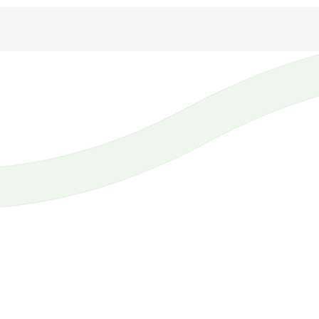
d ohne 
t unserem 
ebot.