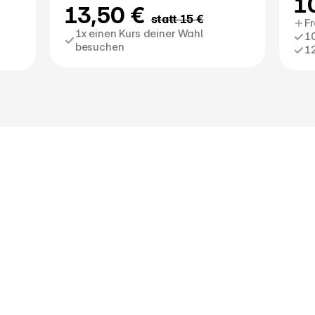
1
13,50 € 
statt 15 €
Fr
1x einen Kurs deiner Wahl 
10
besuchen
1
Zusammen mit Gleichgesinnten, 