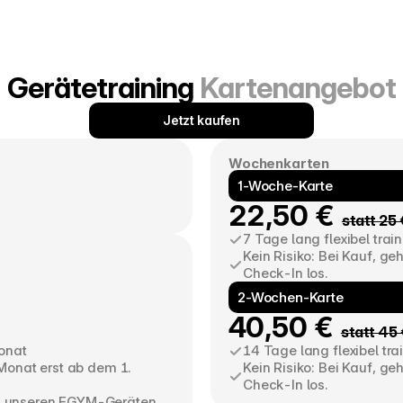
Gerätetraining 
Kartenangebot
Jetzt kaufen
Wochenkarten
1-Woche-Karte
22,50 € 
statt 25 
7 Tage lang flexibel trai
Kein Risiko: Bei Kauf, ge
Check-In los.
2-Wochen-Karte
n
40,50 € 
statt 45
onat
14 Tage lang flexibel tra
 Monat erst ab dem 1. 
Kein Risiko: Bei Kauf, ge
Check-In los.
n unseren EGYM-Geräten 