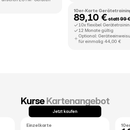
10er-Karte Gerätetrainin
89,10 €
 statt 99 
10x flexibel Gerätetraini
12 Monate gültig
Optional: Geräteeinweis
für einmalig 44,00 €
Kurse 
Kartenangebot
Jetzt kaufen
Einzelkarte
10e